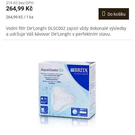
219 Kč bez DPH
264,99 Kč
Do košíku
Měrná
264,99 Kč / 1 ks
cena:
Vodní filtr De'Longhi DLSC002 zajistí vždy dokonalé výsledky
a udržuje Váš kávovar De'Longhi v perfektním stavu.