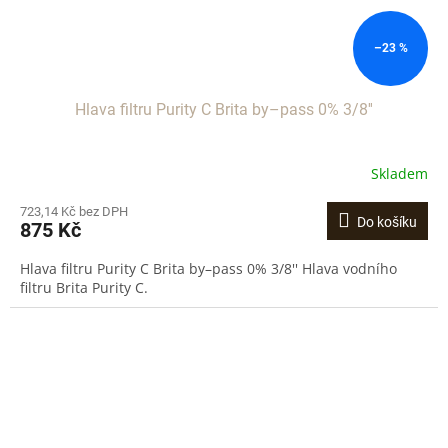
–23 %
Hlava filtru Purity C Brita by–pass 0% 3/8''
Skladem
723,14 Kč bez DPH
Do košíku
875 Kč
Hlava filtru Purity C Brita by–pass 0% 3/8'' Hlava vodního
filtru Brita Purity C.