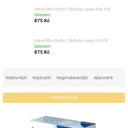
Hlava filtru Purity C Brita by–pass 30% 3/8''
Skladem
875 Kč
Hlava filtru Purity C Brita by–pass 0% 3/8''
Skladem
875 Kč
Ř
a
Nejlevnější
Nejdražší
Nejprodávanější
Abecedně
z
e
n
OTEVŘÍT FILTR
í
p
V
r
ý
o
p
d