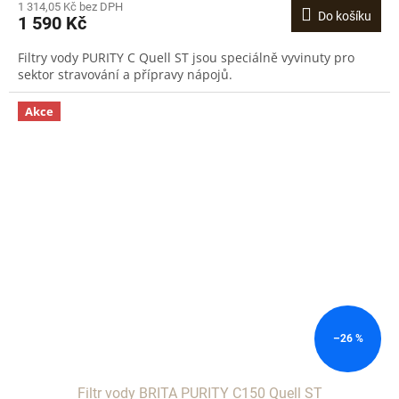
1 314,05 Kč bez DPH
Do košíku
1 590 Kč
Filtry vody PURITY C Quell ST jsou speciálně vyvinuty pro
sektor stravování a přípravy nápojů.
Akce
–26 %
Filtr vody BRITA PURITY C150 Quell ST