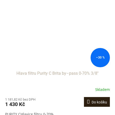
–30 %
Hlava filtru Purity C Brita by–pass 0-70% 3/8''
Skladem
1 181,82 Kč bez DPH
Do košíku
1 430 Kč
PURITY CHlavice filtru 0-70%