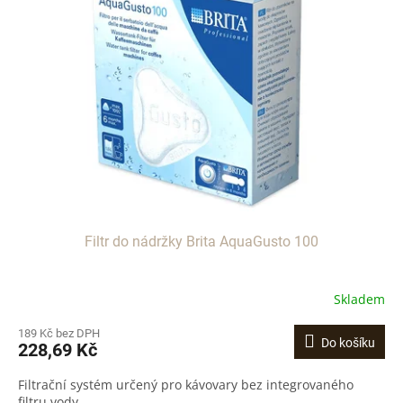
i
u
s
k
p
t
r
ů
o
d
u
k
t
ů
Filtr do nádržky Brita AquaGusto 100
Skladem
189 Kč bez DPH
Do košíku
228,69 Kč
Filtrační systém určený pro kávovary bez integrovaného
filtru vody.