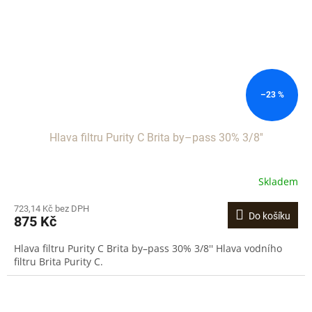
–23 %
Hlava filtru Purity C Brita by–pass 30% 3/8''
Skladem
723,14 Kč bez DPH
Do košíku
875 Kč
Hlava filtru Purity C Brita by–pass 30% 3/8'' Hlava vodního
filtru Brita Purity C.