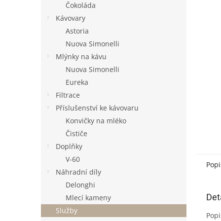
a
Čokoláda
n
Kávovary
e
Astoria
l
Nuova Simonelli
Mlýnky na kávu
Nuova Simonelli
Eureka
Filtrace
Příslušenství ke kávovaru
Konvičky na mléko
Čističe
Doplňky
V-60
Popi
Náhradní díly
Delonghi
Det
Mlecí kameny
Služby
Popi