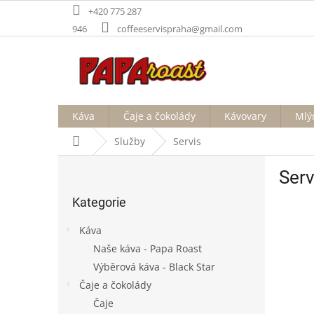
Přejít
+420 775 287
na
946
coffeeservispraha@gmail.com
obsah
Káva
Čaje a čokolády
Kávovary
Mlý
Domů
Služby
Servis
P
Serv
o
Přeskočit
s
Kategorie
kategorie
t
r
Káva
a
Naše káva - Papa Roast
n
Výběrová káva - Black Star
n
í
Čaje a čokolády
p
Čaje