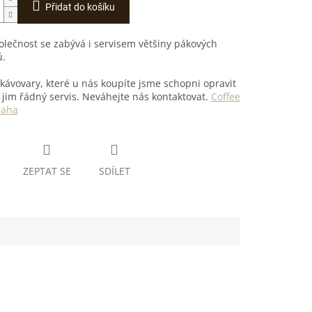
Přidat do košíku
lečnost se zabývá i servisem většiny pákových
ů.
kávovary, které u nás koupíte jsme schopni opravit
 jim řádný servis. Neváhejte nás kontaktovat.
Coffee
raha
ZEPTAT SE
SDÍLET