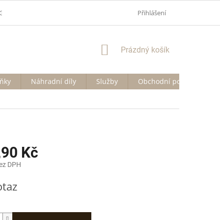
GDPR)
Přihlášení
NÁKUPNÍ
Prázdný košík
KOŠÍK
ňky
Náhradní díly
Služby
Obchodní podmínky
,90 Kč
bez DPH
otaz