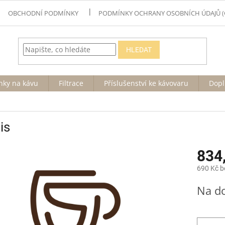
OBCHODNÍ PODMÍNKY
PODMÍNKY OCHRANY OSOBNÍCH ÚDAJŮ (
HLEDAT
nky na kávu
Filtrace
Příslušenství ke kávovaru
Dopl
is
834
690 Kč 
Měrná
Na d
cena: