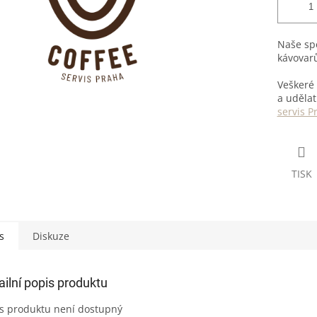
Naše spo
kávovar
Veškeré 
a udělat
servis P
TISK
s
Diskuze
ailní popis produktu
s produktu není dostupný