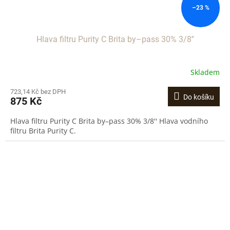
–23 %
Hlava filtru Purity C Brita by–pass 30% 3/8''
Skladem
723,14 Kč bez DPH
Do košíku
875 Kč
Hlava filtru Purity C Brita by–pass 30% 3/8'' Hlava vodního
filtru Brita Purity C.