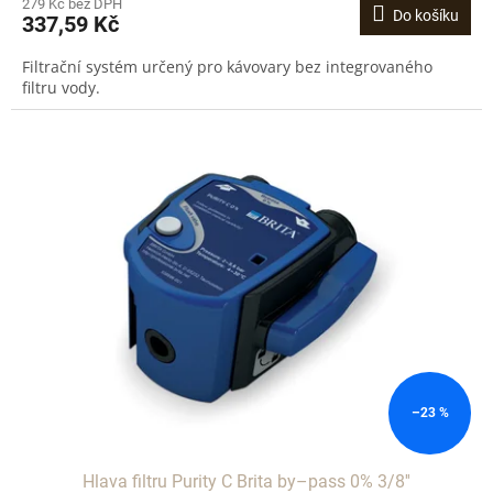
279 Kč bez DPH
Do košíku
337,59 Kč
Filtrační systém určený pro kávovary bez integrovaného
filtru vody.
–23 %
Hlava filtru Purity C Brita by–pass 0% 3/8''