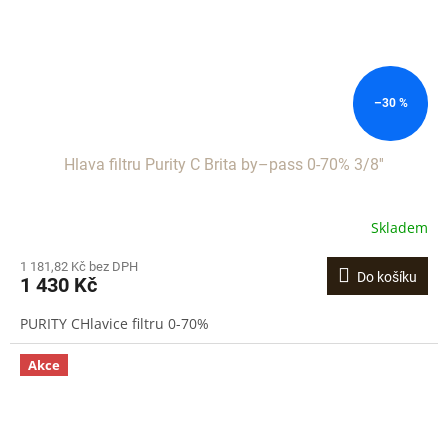
–30 %
Hlava filtru Purity C Brita by–pass 0-70% 3/8''
Skladem
1 181,82 Kč bez DPH
Do košíku
1 430 Kč
PURITY CHlavice filtru 0-70%
Akce