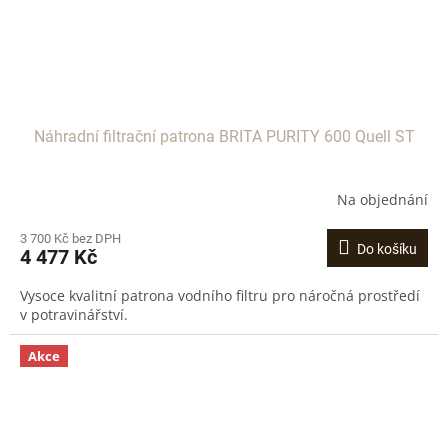
Náhradní filtrační patrona BRITA PURITY 600 Quell ST
Na objednání
3 700 Kč bez DPH
Do košíku
4 477 Kč
Vysoce kvalitní patrona vodního filtru pro náročná prostředí
v potravinářství.
Akce