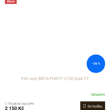
Akce
–26 %
Filtr vody BRITA PURITY C150 Quell ST
Skladem
1 776,86 Kč bez DPH
Do košíku
2 150 Kč