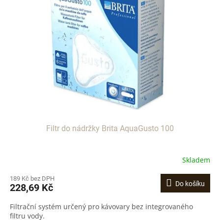
i
r
s
o
p
d
r
u
o
k
d
t
u
ů
k
t
ů
Filtr do nádržky Brita AquaGusto 100
Skladem
189 Kč bez DPH
Do košíku
228,69 Kč
Filtrační systém určený pro kávovary bez integrovaného
filtru vody.